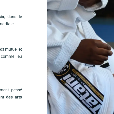
sin
, dans le
martiale.
ect mutuel et
o comme lieu
lement pensé
nt des arts