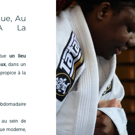
que, Au
 À La
itue
un lieu
aux
, dans un
 propice à la
hebdomadaire
 au sein de
ique moderne,