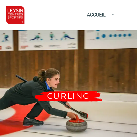
ACCUEIL
···
CURLING